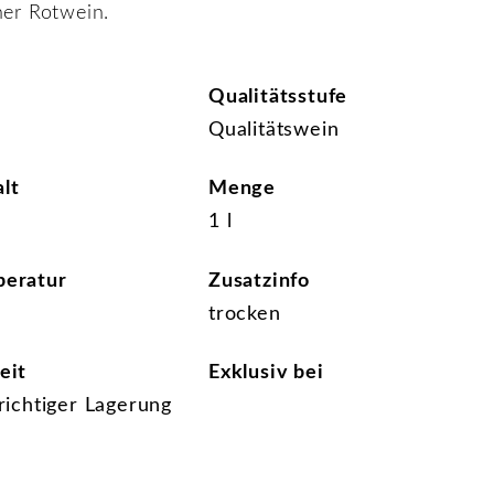
her Rotwein.
Qualitätsstufe
Qualitätswein
lt
Menge
1 l
peratur
Zusatzinfo
trocken
eit
Exklusiv bei
 richtiger Lagerung